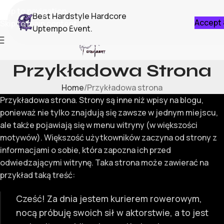
Skip to navigation
Best Hardstyle Hardcore
Accept 
Skip to main content
Uptempo Event.
0
KUP BIL
Przykładowa Strona
Home
Przykładowa strona
Przykładowa strona. Strony są inne niż wpisy na blogu,
ponieważ nie tylko znajdują się zawsze w jednym miejscu,
ale także pojawiają się w menu witryny (w większości
motywów). Większość użytkowników zaczyna od strony z
informacjami o sobie, która zapozna ich przed
odwiedzającymi witrynę. Taka strona może zawierać na
przykład taką treść:
Cześć! Za dnia jestem kurierem rowerowym,
nocą próbuję swoich sił w aktorstwie, a to jest